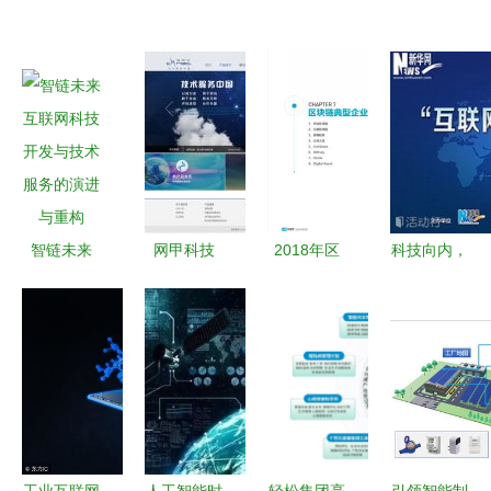
智链未来
网甲科技
2018年区
科技向内，
互联网科技
互联网一站
块链发展报
服务向外
开发与技术
式服务商，
告
互联网时代
服务的演进
赋能企业数
下的企业服
与重构
字化转型
务创新之路
工业互联网
人工智能时
轻松集团亮
引领智能制