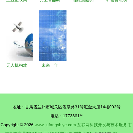
与传感器技
代 飞蝉智
相世界互联
造新风尚
术 浩物联
投与飞蝉智
网大会 以
dynabook
科技引领智
语引领金融
技术之光筑
即将亮相
能制造的科
科技融合新
基健康保障
2024中国
技之光
篇章
未来
智能制造技
术与工业互
联网展
无人机构建
未来十年
空中互联网
基础科学与
成全球性项
互联网融合
目，航天互
创新的变革
联网存巨大
画卷
地址：甘肃省兰州市城关区酒泉路31号汇金大厦14楼002号
产业需求
电话：1773361**
Copyright © 2026
www.jiufangshiye.com
互联网科技开发与技术服务
甘